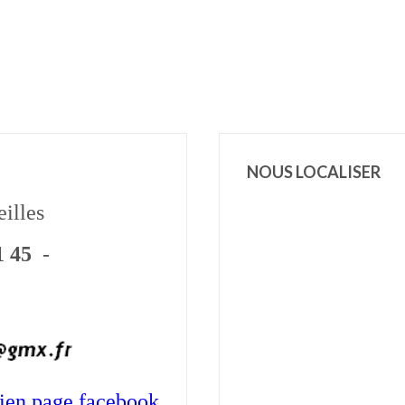
NOUS LOCALISER
eilles
91 45
-
ien p
age facebook